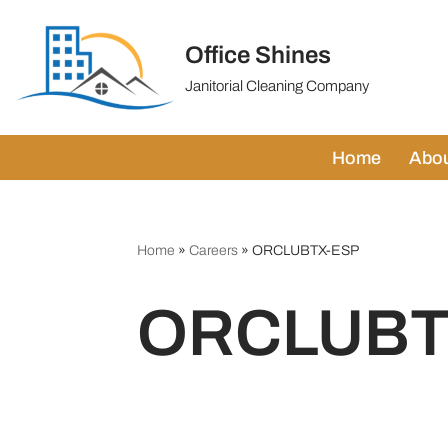
Office Shines
Skip
to
Janitorial Cleaning Company
content
Home
Abou
Home
»
Careers
»
ORCLUBTX-ESP
ORCLUBT