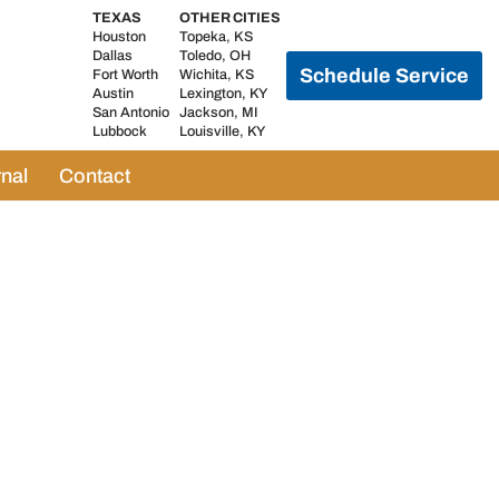
TEXAS
OTHER CITIES
Houston
Topeka, KS
Dallas
Toledo, OH
Schedule Service
Fort Worth
Wichita, KS
Austin
Lexington, KY
San Antonio
Jackson, MI
Lubbock
Louisville, KY
nal
Contact