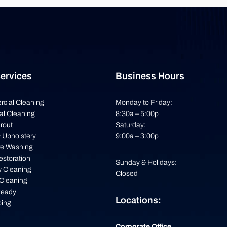
ervices
Business Hours
cial Cleaning
Monday to Friday:
ial Cleaning
8:30a – 5:00p
Grout
Saturday:
& Upholstery
9:00a – 3:00p
re Washing
estoration
Sunday & Holidays:
 Cleaning
Closed
 Cleaning
Ready
Locations
:
ping
Corporate Office