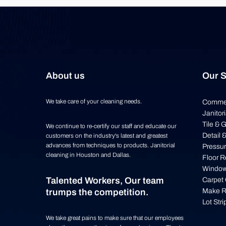
About us
Our S
We take care of your cleaning needs.
Commer
Janitor
Tile & 
We continue to re-certify our staff and educate our
Detail 
customers on the industry's latest and greatest
advances from techniques to products. Janitorial
Pressu
cleaning in Houston and Dallas.
Floor R
Window
Talented Workers, Our team
Carpet
trumps the competition.
Make 
Lot Stri
We take great pains to make sure that our employees